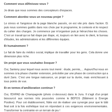
Comment vous définissez-vous ?
Je dirais que nous sommes des concepteurs d’espaces.
Comment abordez-vous un nouveau projet ?
Le stress et l’angoisse de la page blanche passés, on est vite pris dans l’action. Et
puis nous sommes guidés dans nos choix par le programme, le contexte et le respect
du cahier des charges. Je commence par m’organiser puis je hiérarchise les choses.
C’est un travail qui se fait étape par étape, et, toujours en lien avec le client, le bureau
d’études, les administrations et les différentes équipes.
Et humainement ?
Le fait de faire du médico social, implique de travailler pour les gens. Cela donne une
dimension plus riche.
Un projet que vous souhaitez évoquer ?
Oui, Santeny pour lequel nous avons tout mené : étude, permis,… Aujourd’hui nous en
sommes à la phase chantier extension, précédée par une phase de construction qui a
duré 2ans. C’est une longue naissance, un projet sur la durée, mais enrichissant à
tous points de vue.
Et en termes d’amélioration continue ?
Oui, l’EHPAD de Champagnole (photo ci-dessous) dans le Jura. Il s’agit d’un projet
biosourcé aux normes très poussées comme le BEPOS (Bâtiment à Energie
Positive). Pour cet établissement, l’idée est de réaliser une synergie pour que le bâti
final soit à la fois esthétique tout en répondant à ces exigences environnementales.
Transformer la contrainte en un terrain de jeu !