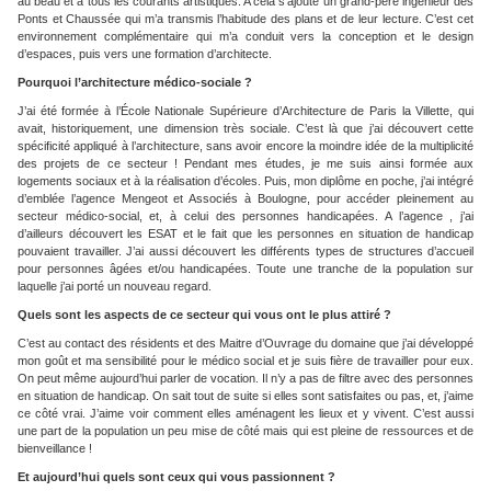
au beau et à tous les courants artistiques. A cela s’ajoute un grand-père ingénieur des
Ponts et Chaussée qui m’a transmis l’habitude des plans et de leur lecture. C’est cet
environnement complémentaire qui m’a conduit vers la conception et le design
d’espaces, puis vers une formation d’architecte.
Pourquoi l’architecture médico-sociale ?
J’ai été formée à l’École Nationale Supérieure d’Architecture de Paris la Villette, qui
avait, historiquement, une dimension très sociale. C’est là que j’ai découvert cette
spécificité appliqué à l’architecture, sans avoir encore la moindre idée de la multiplicité
des projets de ce secteur ! Pendant mes études, je me suis ainsi formée aux
logements sociaux et à la réalisation d’écoles. Puis, mon diplôme en poche, j’ai intégré
d’emblée l’agence Mengeot et Associés à Boulogne, pour accéder pleinement au
secteur médico-social, et, à celui des personnes handicapées. A l’agence , j’ai
d’ailleurs découvert les ESAT et le fait que les personnes en situation de handicap
pouvaient travailler. J’ai aussi découvert les différents types de structures d’accueil
pour personnes âgées et/ou handicapées. Toute une tranche de la population sur
laquelle j’ai porté un nouveau regard.
Quels sont les aspects de ce secteur qui vous ont le plus attiré ?
C’est au contact des résidents et des Maitre d’Ouvrage du domaine que j’ai développé
mon goût et ma sensibilité pour le médico social et je suis fière de travailler pour eux.
On peut même aujourd’hui parler de vocation. Il n’y a pas de filtre avec des personnes
en situation de handicap. On sait tout de suite si elles sont satisfaites ou pas, et, j’aime
ce côté vrai. J’aime voir comment elles aménagent les lieux et y vivent. C’est aussi
une part de la population un peu mise de côté mais qui est pleine de ressources et de
bienveillance !
Et aujourd’hui quels sont ceux qui vous passionnent ?