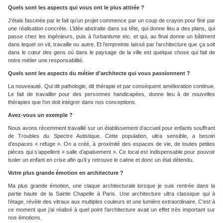
Quels sont les aspects qui vous ont le plus attirée ?
J’étais fascinée par le fait qu’un projet commence par un coup de crayon pour finir par
une réalisation concrète. L’idée abstraite dans sa tête, qui donne lieu a des plans, qui
passe chez les ingénieurs, puis à l’urbanisme etc. et qui, au final donne un bâtiment
dans lequel on vit, travaille ou autre. Et l’empreinte laissé par l’architecture que ça soit
dans le cœur des gens où dans le paysage de la ville est quelque chose qui fait de
notre métier une responsabilité.
Quels sont les aspects du métier d’architecte qui vous passionnent ?
La nouveauté. Qui dit pathologie, dit thérapie et par conséquent amélioration continue.
Le fait de travailler pour des personnes handicapées, donne lieu à de nouvelles
thérapies que l’on doit intégrer dans nos conceptions.
Avez-vous un exemple ?
Nous avons récemment travaillé sur un établissement d’accueil pour enfants souffrant
de Troubles du Spectre Autistique. Cette population, ultra sensible, a besoin
d’espaces « refuge ». On a créé, à proximité des espaces de vie, de toutes petites
pièces qui s’appellent « salle d’apaisement ». Ce local est indispensable pour pouvoir
isoler un enfant en crise afin qu’il y retrouve le calme et donc un état détendu.
Votre plus grande émotion en architecture ?
Ma plus grande émotion, une claque architecturale lorsque je suis rentrée dans la
partie haute de la Sainte Chapelle à Paris. Une architecture ultra classique qui à
l’étage, révèle des vitraux aux multiples couleurs et une lumière extraordinaire. C’est à
ce moment que j’ai réalisé à quel point l’architecture avait un effet très important sur
nos émotions.