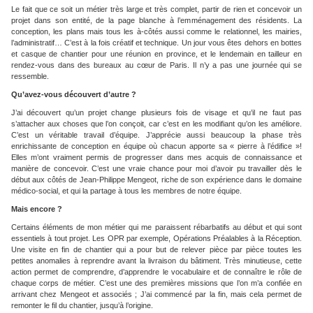
Le fait que ce soit un métier très large et très complet, partir de rien et concevoir un
projet dans son entité, de la page blanche à l’emménagement des résidents. La
conception, les plans mais tous les à-côtés aussi comme le relationnel, les mairies,
l’administratif… C’est à la fois créatif et technique. Un jour vous êtes dehors en bottes
et casque de chantier pour une réunion en province, et le lendemain en tailleur en
rendez-vous dans des bureaux au cœur de Paris. Il n’y a pas une journée qui se
ressemble.
Qu’avez-vous découvert d’autre ?
J’ai découvert qu’un projet change plusieurs fois de visage et qu’il ne faut pas
s’attacher aux choses que l’on conçoit, car c’est en les modifiant qu’on les améliore.
C’est un véritable travail d’équipe. J’apprécie aussi beaucoup la phase très
enrichissante de conception en équipe où chacun apporte sa « pierre à l’édifice »!
Elles m’ont vraiment permis de progresser dans mes acquis de connaissance et
manière de concevoir. C’est une vraie chance pour moi d’avoir pu travailler dès le
début aux côtés de Jean-Philippe Mengeot, riche de son expérience dans le domaine
médico-social, et qui la partage à tous les membres de notre équipe.
Mais encore ?
Certains éléments de mon métier qui me paraissent rébarbatifs au début et qui sont
essentiels à tout projet. Les OPR par exemple, Opérations Préalables à la Réception.
Une visite en fin de chantier qui a pour but de relever pièce par pièce toutes les
petites anomalies à reprendre avant la livraison du bâtiment. Très minutieuse, cette
action permet de comprendre, d’apprendre le vocabulaire et de connaître le rôle de
chaque corps de métier. C’est une des premières missions que l’on m’a confiée en
arrivant chez Mengeot et associés ; J’ai commencé par la fin, mais cela permet de
remonter le fil du chantier, jusqu’à l’origine.