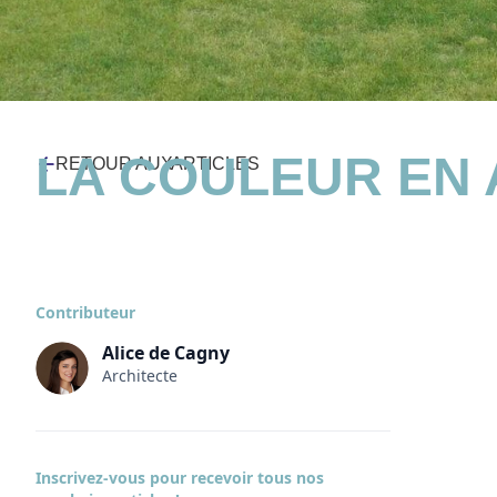
#architecturemedico-sociale #couleur #FAM #EHPAD #ESAT #déf
LA COULEUR EN
RETOUR AUX
ARTICLES
29/03/2024
Contributeur
Alice de Cagny
Architecte
Inscrivez-vous pour recevoir tous nos