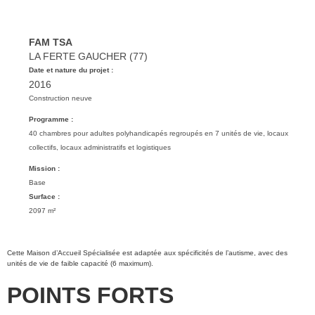
FAM TSA
LA FERTE GAUCHER (77)
Date et nature du projet :
2016
Construction neuve
Programme :
40 chambres pour adultes polyhandicapés regroupés en 7 unités de vie, locaux
collectifs, locaux administratifs et logistiques
Mission :
Base
Surface :
2097 m²
Cette Maison d’Accueil Spécialisée est adaptée aux spécificités de l’autisme, avec des
unités de vie de faible capacité (6 maximum).
POINTS FORTS