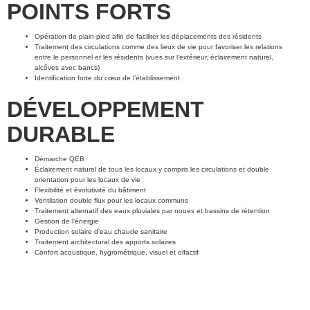
POINTS FORTS
Opération de plain-pied afin de faciliter les déplacements des résidents
Traitement des circulations comme des lieux de vie pour favoriser les relations
entre le personnel et les résidents (vues sur l’extérieur, éclairement naturel,
alcôves avec bancs)
Identification forte du cœur de l’établissement
DÉVELOPPEMENT
DURABLE
Démarche QEB
Éclairement naturel de tous les locaux y compris les circulations et double
orientation pour les locaux de vie
Flexibilité et évolutivité du bâtiment
Ventilation double flux pour les locaux communs
Traitement alternatif des eaux pluviales par noues et bassins de rétention
Gestion de l’énergie
Production solaire d’eau chaude sanitaire
Traitement architectural des apports solaires
Confort acoustique, hygrométrique, visuel et olfactif