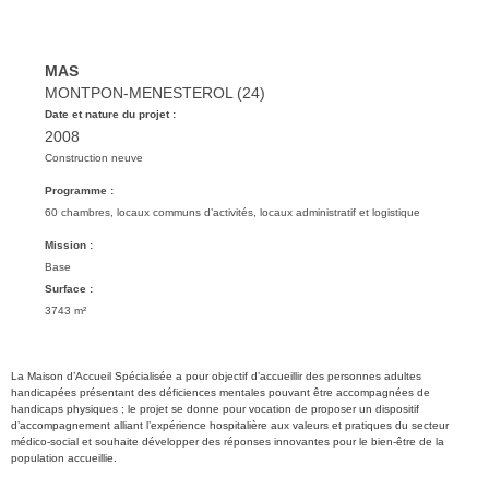
MAS
MONTPON-MENESTEROL (24)
Date et nature du projet :
2008
Construction neuve
Programme :
60 chambres, locaux communs d’activités, locaux administratif et logistique
Mission :
Base
Surface :
3743 m²
La Maison d’Accueil Spécialisée a pour objectif d’accueillir des personnes adultes
handicapées présentant des déficiences mentales pouvant être accompagnées de
handicaps physiques ; le projet se donne pour vocation de proposer un dispositif
d’accompagnement alliant l’expérience hospitalière aux valeurs et pratiques du secteur
médico-social et souhaite développer des réponses innovantes pour le bien-être de la
population accueillie.