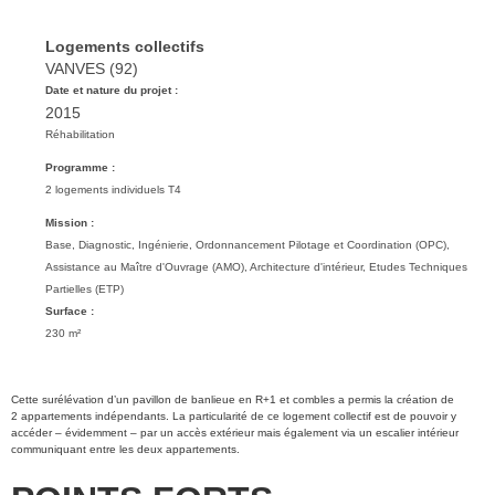
Logements collectifs
VANVES (92)
Date et nature du projet :
2015
Réhabilitation
Programme :
2 logements individuels T4
Mission :
Base, Diagnostic, Ingénierie, Ordonnancement Pilotage et Coordination (OPC),
Assistance au Maître d'Ouvrage (AMO), Architecture d'intérieur, Etudes Techniques
Partielles (ETP)
Surface :
230 m²
Cette surélévation d’un pavillon de banlieue en R+1 et combles a permis la création de
2 appartements indépendants. La particularité de ce logement collectif est de pouvoir y
accéder – évidemment – par un accès extérieur mais également via un escalier intérieur
communiquant entre les deux appartements.