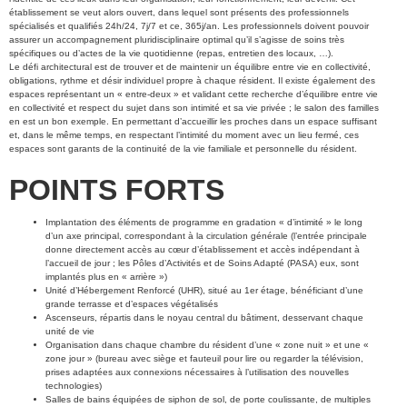
établissement se veut alors ouvert, dans lequel sont présents des professionnels
spécialisés et qualifiés 24h/24, 7j/7 et ce, 365j/an. Les professionnels doivent pouvoir
assurer un accompagnement pluridisciplinaire optimal qu’il s’agisse de soins très
spécifiques ou d’actes de la vie quotidienne (repas, entretien des locaux, …).
Le défi architectural est de trouver et de maintenir un équilibre entre vie en collectivité,
obligations, rythme et désir individuel propre à chaque résident. Il existe également des
espaces représentant un « entre-deux » et validant cette recherche d’équilibre entre vie
en collectivité et respect du sujet dans son intimité et sa vie privée ; le salon des familles
en est un bon exemple. En permettant d’accueillir les proches dans un espace suffisant
et, dans le même temps, en respectant l’intimité du moment avec un lieu fermé, ces
espaces sont garants de la continuité de la vie familiale et personnelle du résident.
POINTS FORTS
Implantation des éléments de programme en gradation « d’intimité » le long
d’un axe principal, correspondant à la circulation générale (l’entrée principale
donne directement accès au cœur d’établissement et accès indépendant à
l’accueil de jour ; les Pôles d’Activités et de Soins Adapté (PASA) eux, sont
implantés plus en « arrière »)
Unité d’Hébergement Renforcé (UHR), situé au 1er étage, bénéficiant d’une
grande terrasse et d’espaces végétalisés
Ascenseurs, répartis dans le noyau central du bâtiment, desservant chaque
unité de vie
Organisation dans chaque chambre du résident d’une « zone nuit » et une «
zone jour » (bureau avec siège et fauteuil pour lire ou regarder la télévision,
prises adaptées aux connexions nécessaires à l’utilisation des nouvelles
technologies)
Salles de bains équipées de siphon de sol, de porte coulissante, de multiples