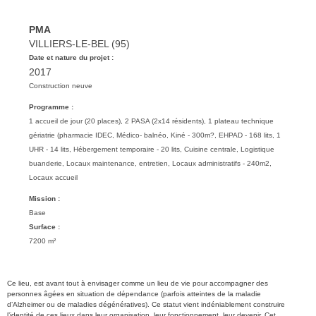
PMA
VILLIERS-LE-BEL (95)
Date et nature du projet :
2017
Construction neuve
Programme :
1 accueil de jour (20 places), 2 PASA (2x14 résidents), 1 plateau technique
gériatrie (pharmacie IDEC, Médico- balnéo, Kiné - 300m?, EHPAD - 168 lits, 1
UHR - 14 lits, Hébergement temporaire - 20 lits, Cuisine centrale, Logistique
buanderie, Locaux maintenance, entretien, Locaux administratifs - 240m2,
Locaux accueil
Mission :
Base
Surface :
7200 m²
Ce lieu, est avant tout à envisager comme un lieu de vie pour accompagner des
personnes âgées en situation de dépendance (parfois atteintes de la maladie
d’Alzheimer ou de maladies dégénératives). Ce statut vient indéniablement construire
l’identité de ces lieux dans leur organisation, leur fonctionnement, leur devenir. Cet